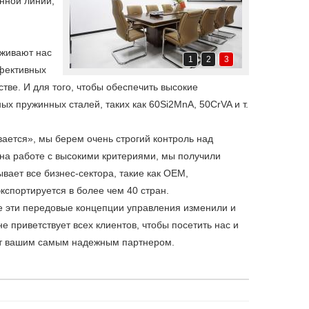
енной линии,
рживают нас
1
2
3
ффективных
ве. И для того, чтобы обеспечить высокие
ых пружинных сталей, таких как 60Si2MnA, 50CrVA и т.
ается», мы берем очень строгий контроль над
на работе с высокими критериями, мы получили
ает все бизнес-сектора, такие как OEM,
кспортируется в более чем 40 стран.
е эти передовые концепции управления изменили и
 приветствует всех клиентов, чтобы посетить нас и
нет вашим самым надежным партнером.