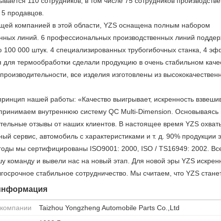
ывается 110 сотрудников, в том числе 75 сотрудников производств
 5 продавцов.
щей компанией в этой области, YZS оснащена полным набором
нных линий. 6 профессиональных производственных линий подде
 100 000 штук. 4 специализированных трубогибочных станка, 4 э
 для термообработки сделали продукцию в очень стабильном качест
 производительности, все изделия изготовлены из высококачественн
ринцип нашей работы: «Качество выигрывает, искренность взвешив
принимаем внутреннюю систему QC Multi-Dimension. Основываясь 
тельные отзывы от наших клиентов. В настоящее время YZS охватыв
ый сервис, автомобиль с характеристиками и т. д. 90% продукции э
годы мы сертифицированы ISO9001: 2000, ISO / TS16949: 2002. Вс
у команду и вывели нас на новый этап. Для новой эры YZS искренне
лгосрочное стабильное сотрудничество. Мы считаем, что YZS ста
информация
 компании
Taizhou Yongzheng Automobile Parts Co.,Ltd