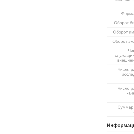
Форма
Оборот би
Оборот им
Оборот экс
Чи
служащих
внешней
Число р
иссле
Число р
кач
Суммар
Информаци