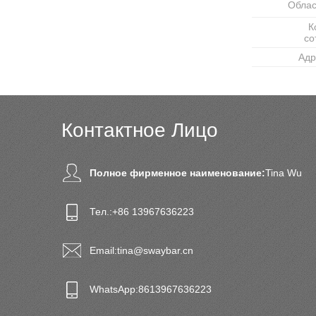
Облас
К
со
Адр
Контактное Лицо
Полное фирменное наименование:
Tina Wu
Тел.:
+86 13967636223
Email:
tina@swaybar.cn
WhatsApp:
8613967636223