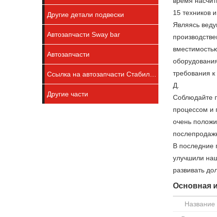
время насчит
15 техников и
Другие детали подвески
Являясь веду
Автозапчасти Sway bar
производстве
вместимостью
Автозапчасти
оборудования
требования к
Ссылка на автозапчасти Стабилизатор
Д.
Другие части
Соблюдайте п
процессом и 
очень положи
послепродажн
В последние 
улучшили наш
развивать до
Основная 
Название