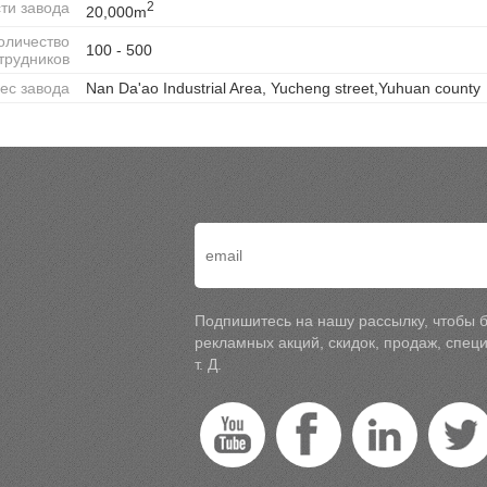
ти завода
2
20,000m
оличество
100 - 500
трудников
ес завода
Nan Da'ao Industrial Area, Yucheng street,Yuhuan county
Подпишитесь на нашу рассылку, чтобы б
рекламных акций, скидок, продаж, спе
т. Д.