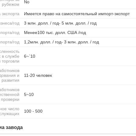
No
рубежом
 экспорта
Имеется право на самостоятельный импорт-экспорт
знеса/год
3 млн. долл. / год- 5 млн. долл. / год
порта/год
Менее100 тыс. долл. США /год
порта/год
1,2млн. долл. / год- 3 млн. долл. / год
сленность
 в службе
6~`10
 торговли
аботников
дования и
11-20 человек
развития
аботников
ественной
5~10
проверки
ное число
100 - 500
служащих
а завода