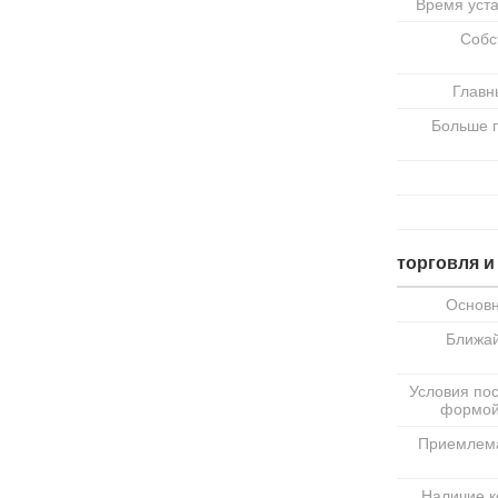
Время уст
Собс
Главн
Больше 
торговля и
Основ
Ближа
Условия пос
формой
Приемлем
Наличие к