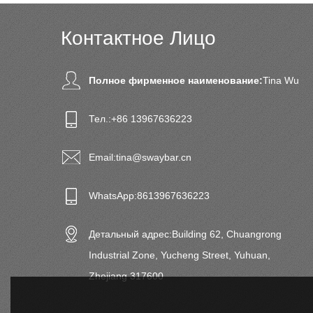
Контактное Лицо
Полное фирменное наименование:
Tina Wu
Тел.:
+86 13967636223
Email:
tina@swaybar.cn
WhatsApp:
8613967636223
Детальный адрес:
Building 62, Chuangrong
Industrial Zone, Yucheng Street, Yuhuan,
Zhejiang 317600