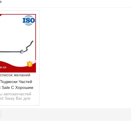
в
список
 список желаний
Подвески Частей
t Sale С Хорошим
ом Для Sway Bar
ы автозапчастей
ont Sway Bar для
E # A2123231665