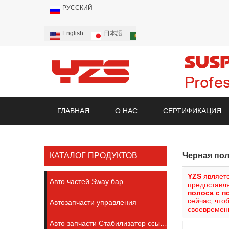
РУССКИЙ
English
日本語
Português
Русский
ГЛАВНАЯ
О НАС
СЕРТИФИКАЦИЯ
Часто Задаваемые Вопросы
КАТАЛОГ ПРОДУКТОВ
Черная по
YZS
являетс
Авто частей Sway бар
предоставл
полоса с 
сейчас, чт
Автозапчасти управления
своевремен
Авто запчасти Стабилизатор ссылку