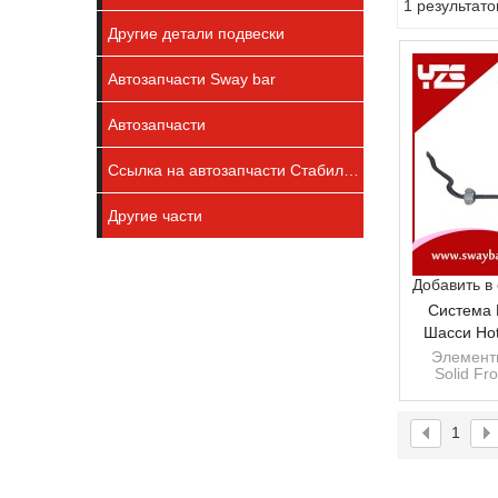
1 результато
витрина
Другие детали подвески
Автозапчасти Sway bar
Автозапчасти
Ссылка на автозапчасти Стабилизатор
Другие части
Добавить в
Система 
Шасси Ho
Качеств
Элемент
Solid Fr
Benz, O
1